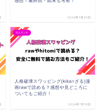
感想！最終回・結末も考察！
日
2026年7月20日
大人マンガ
人格破壊スワッピング(kika=ざる)漫
画rawで読める？感想や見どころに
ついてもご紹介！
日
2026年7月19日