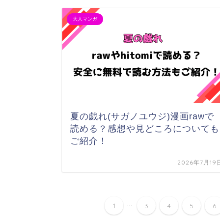
大人マンガ
夏の戯れ(サガノユウジ)漫画rawで
読める？感想や見どころについても
ご紹介！
2026年7月19
...
1
3
4
5
6