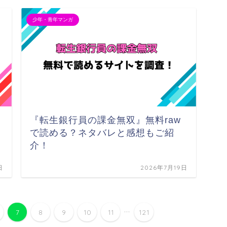
少年・青年マンガ
『転生銀行員の課金無双』無料raw
で読める？ネタバレと感想もご紹
介！
日
2026年7月19日
...
7
8
9
10
11
121