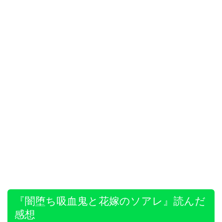
『闇堕ち吸血鬼と花嫁のソアレ』読んだ
感想