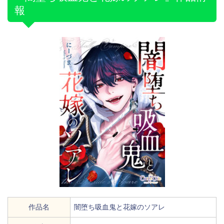
報
作品名
闇堕ち吸血鬼と花嫁のソアレ