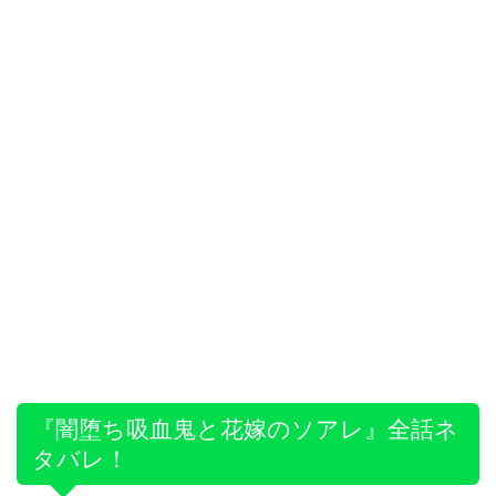
『闇堕ち吸血鬼と花嫁のソアレ』全話ネ
タバレ！