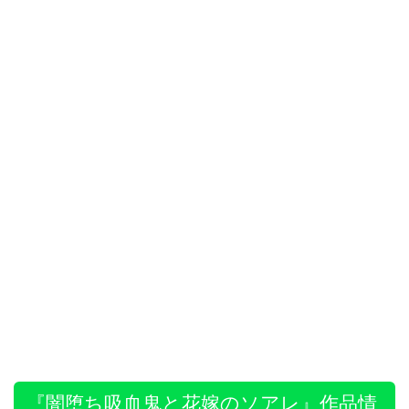
『闇堕ち吸血鬼と花嫁のソアレ』作品情