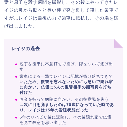
妻と息子を殺す瞬間を撮影し、その後にやってきたレ
イジの鼻から脳へと長い棒で突き刺して殺した歯車で
すが…レイジは最後の力で歯車に抵抗し、その場を逃
げ出しました。
レイジの過去
包丁を歯車に不意打ちで投げ、隙をついて逃げ出
す
歯車による一撃でレイジは記憶が抜け落ちてきて
いたため、
復讐を忘れないためにも急いで隠れ家
に向かい、仏壇に5人の復讐相手の顔写真を打ち
付けた
お金を持って病院に向かい、その後意識を失う
→
次に目を覚ましたのは70歳になっていた時であ
り、レイジは15年の昏睡状態だった
5年のリハビリ後に退院し、その後隠れ家で仏壇
を見て殺意を思い出した