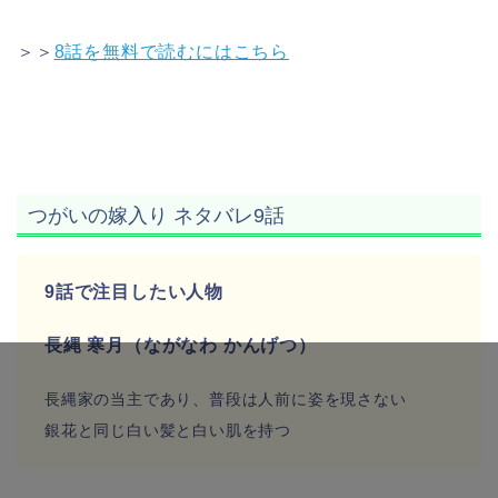
＞＞
8話を無料で読むにはこちら
つがいの嫁入り ネタバレ9話
9話で注目したい人物
長縄 寒月（ながなわ かんげつ）
長縄家の当主であり、普段は人前に姿を現さない
銀花と同じ白い髪と白い肌を持つ