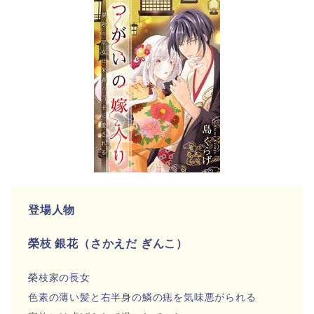
登場人物
榮枝 銀花（さかえだ ぎんこ）
榮枝家の長女
色素の薄い髪と右半身の鱗の痣を気味悪がられる