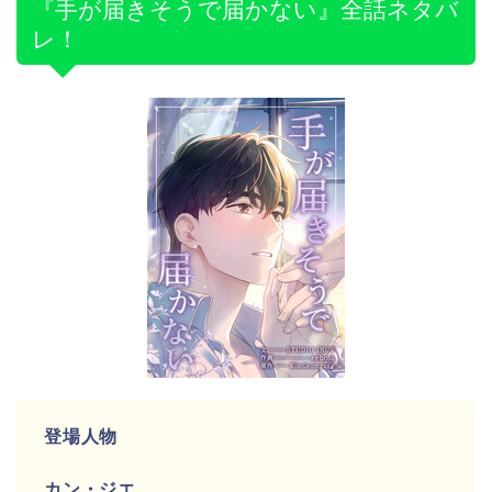
『手が届きそうで届かない』全話ネタバ
レ！
登場人物
カン・ジエ