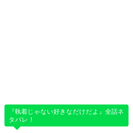
『執着じゃない好きなだけだよ』全話ネ
タバレ！