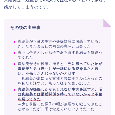
感がしてしまうのです。
その後の出来事
真結美が不倫の事実や妊娠疑惑に困惑していると
き、たまたま会社の同僚の恵斗と出会った
恵斗は茫然とした様子で涙を流す真結美を気遣っ
てくれた
真結美がその後家に帰ると、
先に帰っていた昭が
真結美と男（恵斗）が一緒にいる姿を見たと言
い、不倫したんじゃないかと話す
→真結美が逆に昭が女性と共にホテルに入ったの
を見たと話すと、焦った様子で言い訳した
真結美が妊娠したかもしれない事実を話すと、昭
は真結美とは最近関係を持っていないからと不倫
を疑ってきた
→少し前酔った様子の昭が無理やり犯してきたこ
とがあったが、昭は覚えていないようだった