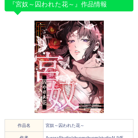
『宮奴～囚われた花～』作品情報
作品名
宮奴～囚われた花～
作者
AuroraStudio/chyomchyom/studioALIVE