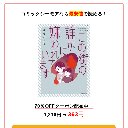
コミックシーモアなら
最安値
で読める！
70％OFFクーポン配布中！
363
円
1,210円
➡