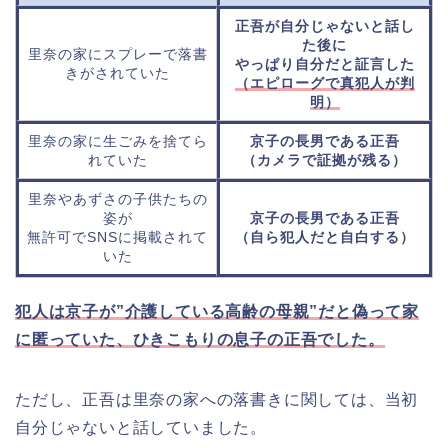
正吾が自分じゃないと話し
た後に
里奈の家にスプレーで落書
やっぱり自分だと証言した
きがされていた
（エピローグで真犯人が判
明）
里奈の家に生ごみを捨てら
京子の長男である正吾
れていた
（カメラで証拠が残る）
里奈やあずさの子供たちの
姿が
京子の長男である正吾
無許可でSNSに掲載されて
（自ら犯人だと自白する）
いた
犯人は京子が”介護している高齢の母親”だと偽って家
に匿っていた、ひきこもりの息子の正吾でした。
ただし、正吾は里奈の家への落書きに関しては、当初
自分じゃないと話していました。