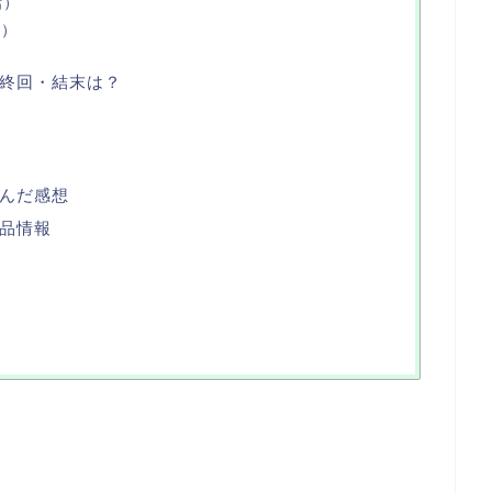
話）
話）
終回・結末は？
んだ感想
品情報