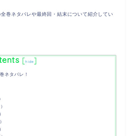
の全巻ネタバレや最終回・結末について紹介してい
tents
[
]
hide
巻ネタバレ！
）
）
話）
話）
話）
話）