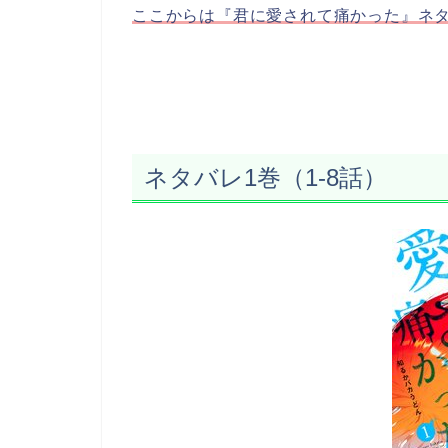
ここからは『君に愛されて痛かった』ネ
ネタバレ1巻（1-8話）