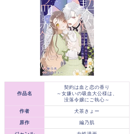
契約は血と恋の香り
作品名
～女嫌いの吸血大公様は、
没落令嬢にご執心～
作者
犬茶きょー
原作
編乃肌
ジャンル
女性漫画