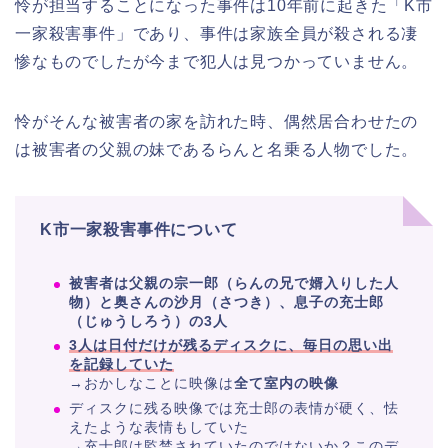
怜が担当することになった事件は10年前に起きた「K市
一家殺害事件」であり、事件は家族全員が殺される凄
惨なものでしたが今まで犯人は見つかっていません。
怜がそんな被害者の家を訪れた時、偶然居合わせたの
は被害者の父親の妹であるらんと名乗る人物でした。
K市一家殺害事件について
被害者は父親の宗一郎（らんの兄で婿入りした人
物）と奥さんの沙月（さつき）、息子の充士郎
（じゅうしろう）の3人
3人は日付だけが残るディスクに、毎日の思い出
を記録していた
→おかしなことに映像は
全て室内の映像
ディスクに残る映像では充士郎の表情が硬く、怯
えたような表情もしていた
→充士郎は監禁されていたのではないか？このデ