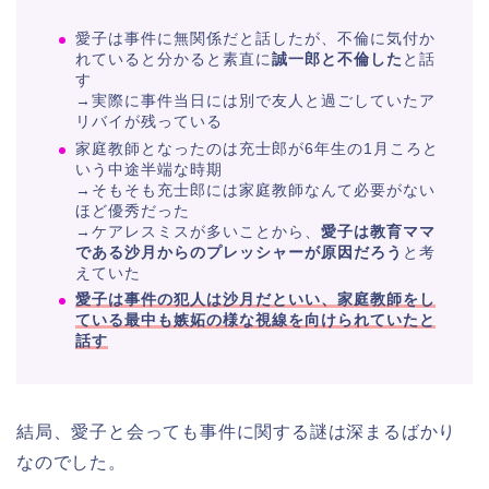
愛子は事件に無関係だと話したが、不倫に気付か
れていると分かると素直に
誠一郎と不倫した
と話
す
→実際に事件当日には別で友人と過ごしていたア
リバイが残っている
家庭教師となったのは充士郎が6年生の1月ころと
いう中途半端な時期
→そもそも充士郎には家庭教師なんて必要がない
ほど優秀だった
→ケアレスミスが多いことから、
愛子は教育ママ
である沙月からのプレッシャーが原因だろう
と考
えていた
愛子は事件の犯人は沙月だといい、家庭教師をし
ている最中も嫉妬の様な視線を向けられていたと
話す
結局、愛子と会っても事件に関する謎は深まるばかり
なのでした。