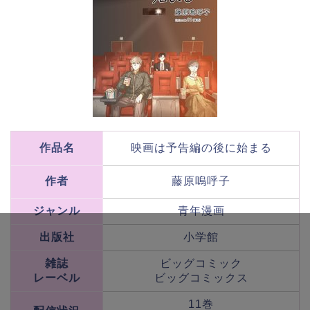
作品名
映画は予告編の後に始まる
作者
藤原嗚呼子
ジャンル
青年漫画
出版社
小学館
雑誌
ビッグコミック
レーベル
ビッグコミックス
11巻