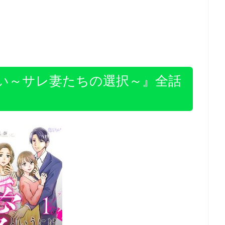
い～サレ妻たちの選択～
』全話